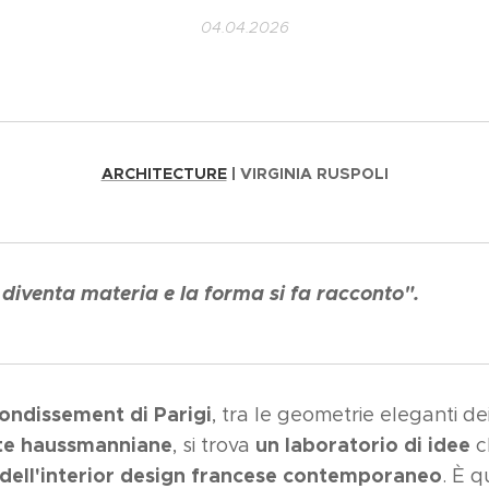
04.04.2026
ARCHITECTURE
| VIRGINIA RUSPOLI
iventa materia e la forma si fa racconto".
rondissement di Parigi
, tra le geometrie eleganti de
te haussmanniane
un laboratorio di idee
, si trova
c
dell'interior design francese contemporaneo
. È 