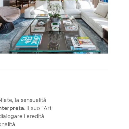
llate, la sensualità
nterpreta
. Il suo "Art
 dialogare l'eredità
onalità