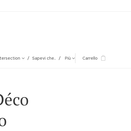
ntersection
Sapevi che..
Più
Carrello
Déco
o