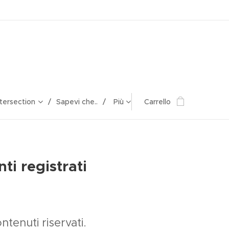
ntersection
Sapevi che..
Più
Carrello
ti registrati
tenuti riservati.