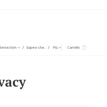
ntersection
Sapevi che..
Più
Carrello
ivacy