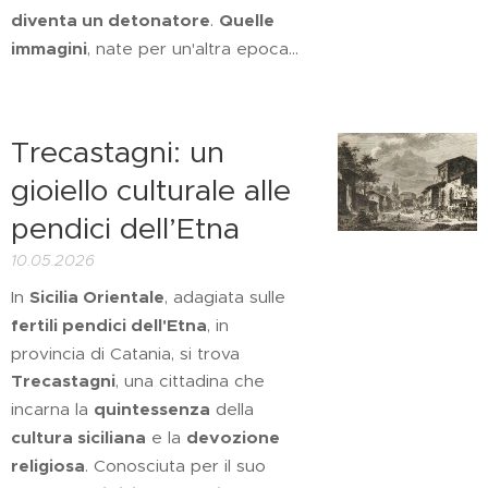
diventa un detonatore
.
Quelle
immagini
, nate per un'altra epoca...
Trecastagni: un
gioiello culturale alle
pendici dell’Etna
10.05.2026
In
Sicilia Orientale
, adagiata sulle
fertili pendici dell'Etna
, in
provincia di Catania, si trova
Trecastagni
, una cittadina che
incarna la
quintessenza
della
cultura siciliana
e la
devozione
religiosa
. Conosciuta per il suo