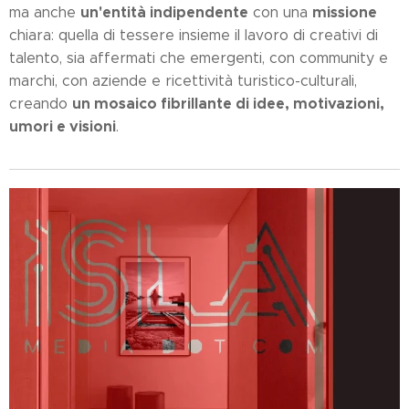
un'entità indipendente
missione
ma anche
con una
chiara: quella di tessere insieme il lavoro di creativi di
talento, sia affermati che emergenti, con community e
marchi, con aziende e ricettività turistico-culturali,
un mosaico fibrillante di idee, motivazioni,
creando
umori e visioni
.
17.12.2025
Elena
Granata:
la
14.04.2025