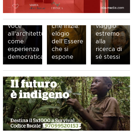
pioniera
Christopher
che ha
McCandless:
05.09.2025
ridato
🜂 L’Inizio
un
voce
che inizia:
viaggio
all’architettura
elogio
estremo
come
dell’Essere
alla
esperienza
che si
ricerca di
democratica
espone
sé stessi