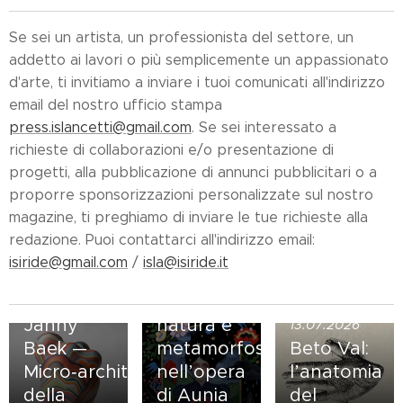
Se sei un artista, un professionista del settore, un
addetto ai lavori o più semplicemente un appassionato
d'arte, ti invitiamo a inviare i tuoi comunicati all'indirizzo
email del nostro ufficio stampa
press.islancetti@gmail.com
. Se sei interessato a
richieste di collaborazioni e/o presentazione di
progetti, alla pubblicazione di annunci pubblicitari o a
proporre sponsorizzazioni personalizzate sul nostro
magazine, ti preghiamo di inviare le tue richieste alla
31.07.2026
redazione. Puoi contattarci all'indirizzo email:
La forma
isiride@gmail.com
/
isla@isiride.it
del sacro:
donne,
02.08.2026
Janny
natura e
13.07.2026
Baek —
metamorfosi
Beto Val:
Micro‑architetture
nell’opera
l’anatomia
della
di Aunia
del