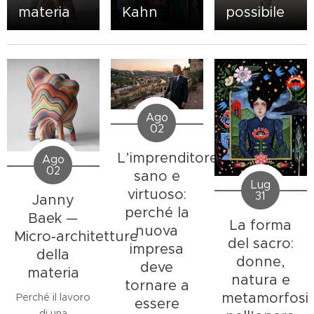
materia
Kahn
possibile
Ago
02
L’imprenditore
Ago
02
sano e
Lug
virtuoso:
31
Janny
perché la
Baek —
La forma
nuova
Micro‑architetture
del sacro:
impresa
della
donne,
deve
materia
natura e
tornare a
metamorfosi
Perché il lavoro
essere
di una