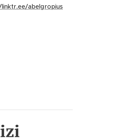
//linktr.ee/abelgropius
izi