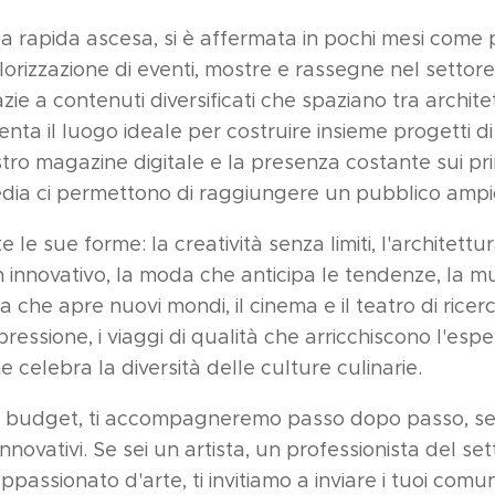
ua rapida ascesa, si è affermata in pochi mesi come 
lorizzazione di eventi, mostre e rassegne nel settore
e a contenuti diversificati che spaziano tra architet
enta il luogo ideale per costruire insieme progetti d
stro magazine digitale e la presenza costante sui prin
edia ci permettono di raggiungere un pubblico ampio
e le sue forme: la creatività senza limiti, l'architettu
gn innovativo, la moda che anticipa le tendenze, la 
ra che apre nuovi mondi, il cinema e il teatro di ric
espressione, i viaggi di qualità che arricchiscono l'e
 celebra la diversità delle culture culinarie.
o budget, ti accompagneremo passo dopo passo, seg
novativi. Se sei un artista, un professionista del set
assionato d'arte, ti invitiamo a inviare i tuoi comun