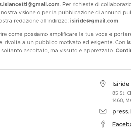
s.islancetti@gmail.com
. Per richieste di collaboraz
la nostra visione o per la pubblicazione di annunci pub
isiride@gmail.com
stra redazione all'indirizzo:
.
ire come possiamo amplificare la tua voce e portare 
I
, rivolta a un pubblico motivato ed esigente. Con
Conti
soltanto ascoltato, ma vissuto e apprezzato.
Isirid
85 St. C
1460, Ma
press.
Faceb