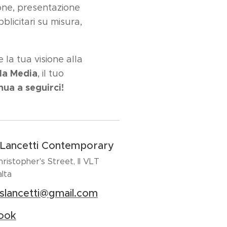
ione, presentazione
blicitari su misura,
la tua visione alla
sla Media
, il tuo
nua a seguirci!
e Lancetti Contemporary
hristopher's Street, Il VLT
lta
islancetti@gmail.com
ook