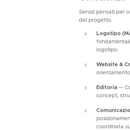
Servizi pensati per 
del progetto.
Logotipo (M
fondamentali 
logotipo.
Website & C
orientamento 
Editoria
— Con
concept, strut
Comunicazio
posizionament
coordinata su