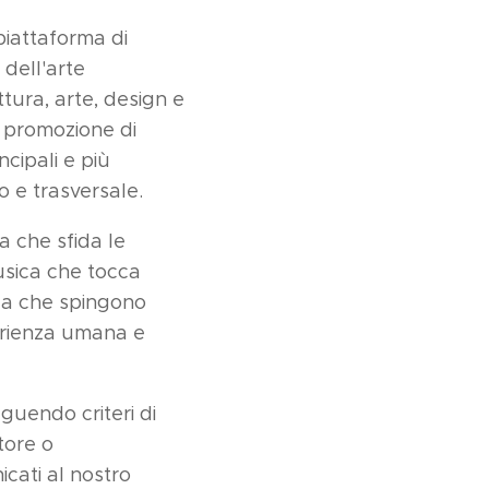
piattaforma di
 dell'arte
tura, arte, design e
i promozione di
cipali e più
 e trasversale.
ra che sfida le
musica che tocca
erca che spingono
sperienza umana e
uendo criteri di
tore o
icati al nostro