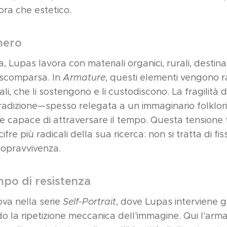
ora che estetico.
mero
, Lupas lavora con materiali organici, rurali, destina
 scomparsa. In
Armature
, questi elementi vengono ra
, che li sostengono e li custodiscono. La fragilità di
adizione—spesso relegata a un immaginario folklori
e capace di attraversare il tempo. Questa tensione 
fre più radicali della sua ricerca: non si tratta di fis
 sopravvivenza.
po di resistenza
rova nella serie
Self-Portrait
, dove Lupas interviene 
do la ripetizione meccanica dell'immagine. Qui l'arma