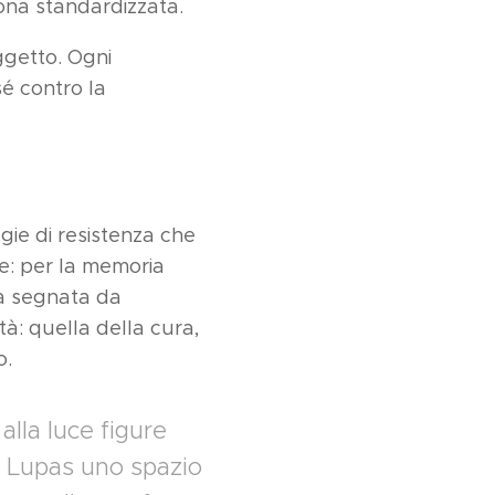
cona standardizzata.
oggetto. Ogni
sé contro la
gie di resistenza che
ne: per la memoria
oca segnata da
à: quella della cura,
o.
lla luce figure
a Lupas uno spazio