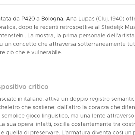
ntata da P420 a Bologna
,
Ana Lupas
(Cluj, 1940) of
 pratica, dopo le recenti retrospettive al Stedelijk
nstein . La mostra, la prima personale dell'artista 
 su un concetto che attraversa sotterraneamente tut
re ciò che è vulnerabile.
positivo critico
lasciato in italiano, attiva un doppio registro semanti
scheletro che sostiene; dall'altro la corazza che dif
emplice gioco linguistico, ma una lente attraverso 
a sua opera, infatti, oscilla costantemente tra costr
e quella di preservare. L'armatura diventa così un p