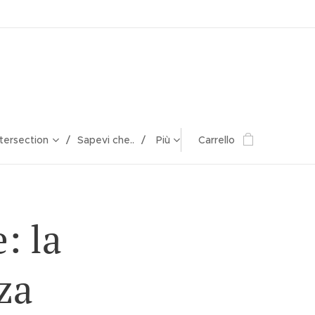
ntersection
Sapevi che..
Più
Carrello
: la
za