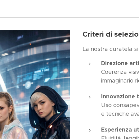
Criteri di selezi
La nostra curatela s
Direzione art
Coerenza visiv
immaginario ri
Innovazione 
Uso consapevol
e tecniche av
Esperienza u
Fluidità, leggi