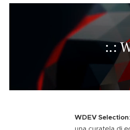
:.:
WDEV Selection
una curatela di 