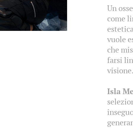
Un osse
come li
estetica
vuole e
che mis
farsi l
visione
Isla M
selezio
inseguo
genera