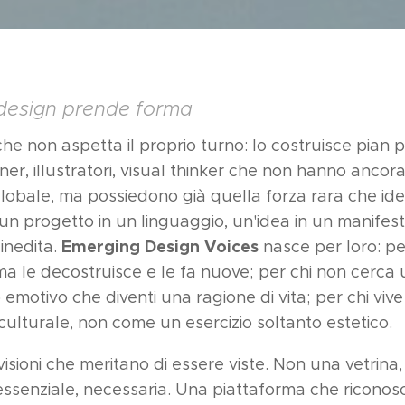
l design prende forma
e non aspetta il proprio turno: lo costruisce pian pi
igner, illustratori, visual thinker che non hanno anc
 globale, ma possiedono già quella forza rara che iden
un progetto in un linguaggio, un'idea in un manifest
Emerging Design Voices
 inedita.
nasce per loro: per
ma le decostruisce e le fa nuove; per chi non cerca 
motivo che diventi una ragione di vita; per chi vive
 culturale, non come un esercizio soltanto estetico.
visioni che meritano di essere viste. Non una vetrin
 essenziale, necessaria. Una piattaforma che riconosc