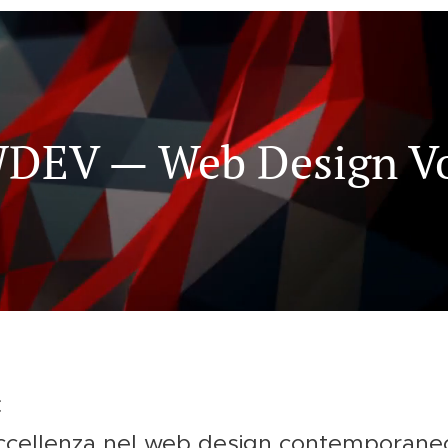
 WDEV — Web Design Vo
:
eccellenza nel web design contemporane