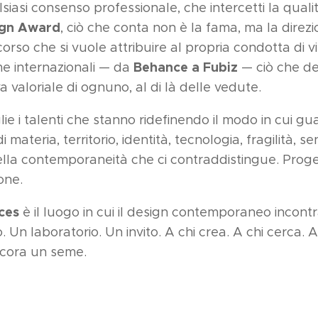
siasi consenso professionale, che intercetti la qualit
ign Award
, ciò che conta non è la fama, ma la direzi
corso che si vuole attribuire al propria condotta di v
Behance a Fubiz
e internazionali — da
— ciò che de
a valoriale di ognuno, al di là delle vedute.
e i talenti che stanno ridefinendo il modo in cui g
materia, territorio, identità, tecnologia, fragilità, se
ella contemporaneità che ci contraddistingue. Prog
one.
ces
è il luogo in cui il design contemporaneo incont
. Un laboratorio. Un invito. A chi crea. A chi cerca. 
cora un seme.