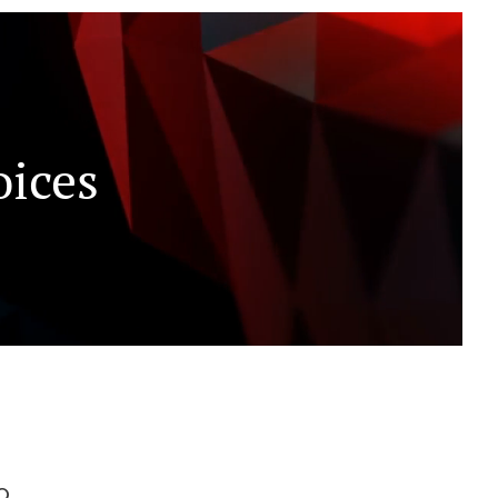
ices
o