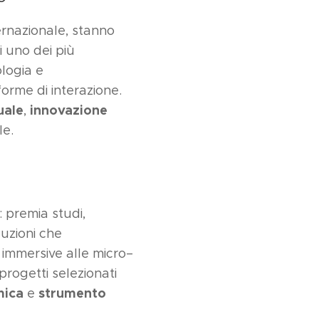
ernazionale, stanno
 uno dei più
ologia e
orme di interazione.
uale
innovazione
,
le.
 premia studi,
luzioni che
 immersive alle micro–
 progetti selezionati
mica
strumento
e