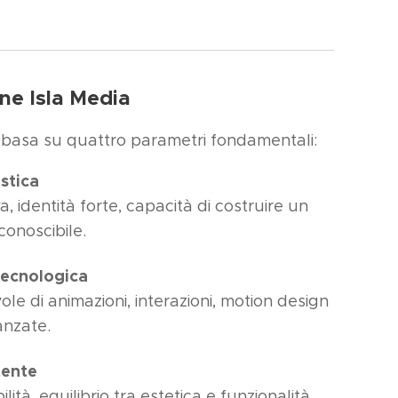
one Isla Media
i basa su quattro parametri fondamentali:
istica
a, identità forte, capacità di costruire un
conoscibile.
tecnologica
e di animazioni, interazioni, motion design
anzate.
tente
bilità, equilibrio tra estetica e funzionalità.