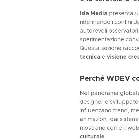
Isla Media
presenta un
ridefinendo i confini 
autorevoli osservatori
sperimentazione conve
Questa sezione raccogl
tecnica
visione cre
e
Perché WDEV c
Nel panorama global
designer e sviluppator
influenzano trend, me
animazioni, dai sistemi
mostrano come il we
culturale
.