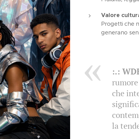
Valore cultur
Progetti che n
generano sens
:.: WD
rumore 
che int
signifi
contem
la tend