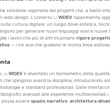
a selezione ragionata dei progetti che, a livello int
:.: WDEV
del web design. L'universo
rappresenta oggi
 sulla cultura digitale: un luogo dove estetica, tecn
rgono per generare nuovi linguaggi visivi e nuove f
rigore progett
ie i lavori che più di altri incarnano
ativa
— i tre assi che guidano la nostra linea editoria
onta
:.:
WDEV
e,
è diventato un termometro della qualità:
i che spingono avanti la disciplina, introducendo so
todologie e standard professionali. Dalle interfacce
 tipografici avanzati alle esperienze multisensoriali, i
spazio narrativo
architettura dina
b possa essere
,