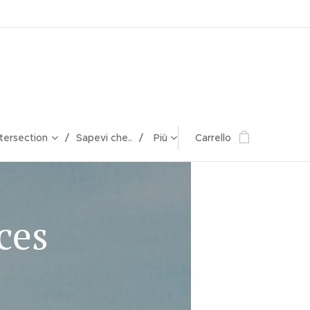
ntersection
Sapevi che..
Più
Carrello
ces