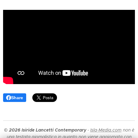
Singular Studio
ma resistente
si distingue per
come un
una postura
diaframma
—
radicalmente
in cui
diversa:
l'architettura
un'architettura
smette di
che non cerca
essere un
di imporsi, ma di
fatto
accadere
nel
materiale e
luogo.
diventa un
La loro
fatto
presenza nel
percettivo
.
territorio
Non è un luogo
mediterraneo —
fisico, non è un
Share
tra Valencia,
dettaglio
Alicante,
costruttivo: è
Castellón e le
un
istante
.
Un
Baleari
— non
istante in cui
è un dato...
© 2026 Isiride Lancetti Contemporary
-
Isla-Media.com
non è
la materia si
una testata giornalistica in quanto non viene aggiornata con