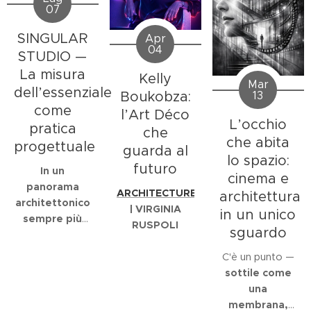
07
SINGULAR
Apr
04
STUDIO —
La misura
Kelly
Mar
dell’essenziale
Boukobza:
13
come
l’Art Déco
L’occhio
pratica
che
che abita
progettuale
guarda al
lo spazio:
futuro
In un
cinema e
panorama
ARCHITECTURE
architettura
architettonico
| VIRGINIA
in un unico
sempre più
RUSPOLI
sguardo
dominato da
immagini
C'è un punto —
spettacolari e
sottile come
narrazioni
una
iperboliche
,
membrana,