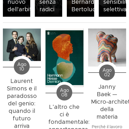
nuovo
senza
Bernardo
sensibilit
dell'arbitrio
radici
Bertolucci
selettiva
Ago
10
Ago
02
Laurent
Janny
Simons e il
Ago
Baek —
08
paradosso
Micro‑archite
del genio:
L’altro che
della
quando il
ci è
materia
futuro
fondamentale:
arriva
Perché il lavoro