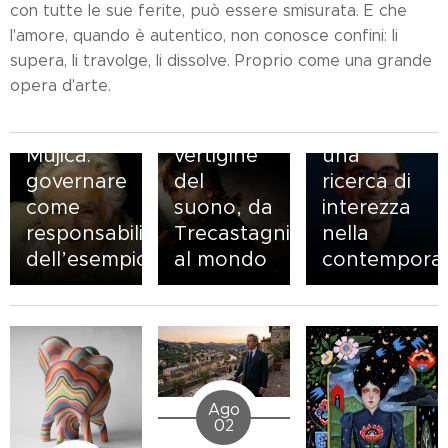
con tutte le sue ferite, può essere smisurata. E che
l'amore, quando è autentico, non conosce confini: li
10.06.2026
12.02.2026
supera, li travolge, li dissolve. Proprio come una grande
Daniel
L’uomo
opera d'arte.
Rowland:
prima del
21.06.2026
Pepe
la
prete:
Mujica:
vertigine
una
governare
del
ricerca di
come
suono, da
interezza
responsabilità
Trecastagni
nella
dell’esempio
al mondo
contemporan
Ago
02