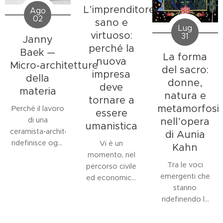
L’imprenditore
Ago
02
sano e
Lug
virtuoso:
31
Janny
perché la
Baek —
La forma
nuova
Micro‑architetture
del sacro:
impresa
della
donne,
deve
materia
natura e
tornare a
metamorfosi
Perché il lavoro
essere
di una
nell’opera
umanistica
ceramista‑architetta
di Aunia
ridefinisce oggi
Vi è un
Kahn
il linguaggio
momento, nel
Tra le voci
della forma e
percorso civile
emergenti che
dello spazio nel
ed economico
stanno
contesto
di una comunità,
ridefinendo la
museale?
in cui la figura
relazione tra
L'opera di
dell'imprenditore
mito, identità e
Janny Baek
si