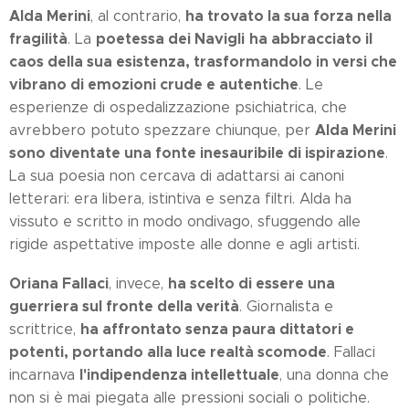
Alda Merini
ha trovato la sua forza nella
, al contrario,
fragilità
poetessa dei Navigli
ha abbracciato il
. La
caos della sua esistenza, trasformandolo in versi che
vibrano di emozioni crude e autentiche
. Le
esperienze di ospedalizzazione psichiatrica, che
Alda Merini
avrebbero potuto spezzare chiunque, per
sono diventate una fonte inesauribile di ispirazione
.
La sua poesia non cercava di adattarsi ai canoni
letterari: era libera, istintiva e senza filtri. Alda ha
vissuto e scritto in modo ondivago, sfuggendo alle
rigide aspettative imposte alle donne e agli artisti.
Oriana Fallaci
ha scelto di essere una
, invece,
guerriera sul fronte della verità
. Giornalista e
ha affrontato senza paura dittatori e
scrittrice,
potenti, portando alla luce realtà scomode
. Fallaci
l'indipendenza intellettuale
incarnava
, una donna che
non si è mai piegata alle pressioni sociali o politiche.