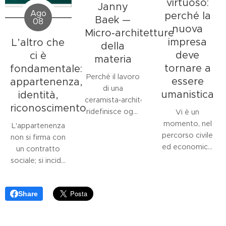
virtuoso:
Janny
Ago
perché la
Baek —
08
nuova
Micro‑architetture
impresa
L’altro che
della
deve
ci è
materia
tornare a
fondamentale:
Perché il lavoro
essere
appartenenza,
di una
umanistica
identità,
ceramista‑architetta
riconoscimento
ridefinisce oggi
Vi è un
il linguaggio
momento, nel
L'appartenenza
della forma e
percorso civile
non si firma con
dello spazio nel
ed economico
un contratto
contesto
di una comunità,
sociale; si incide
museale?
in cui la figura
nell'essere. È la
L'opera di
dell'imprenditore
materia prima
Janny Baek
si
è chiamata a
Share
dell'esistenza.
impone come
superare la sola
Nessuno viene
una delle
dimensione
al mondo già