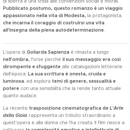
di libertà e una sfida alle convenzioni sociali e morali.
Pubblicato postumo, questo romanzo è un viaggio
appassionato nella vita di Modesta,
la protagonista,
che incarna il coraggio di costruirsi una vita
all'insegna della piena autodeterminazione
.
Goliarda Sapienza
L'opera di
è rimasta a lungo
nell'ombra,
il suo messaggio era così
forse perché
dirompente e
sfuggente
alle catalogazioni letterarie
La sua scrittura è onesta, cruda e
dell'epoca.
luminosa
temi di genere, sessualità e
, ed esplora
potere
con una sensibilità che la rende tanto attuale
quanto audace.
trasposizione cinematografica de
L'Arte
La recente
della Gioia
rappresenta un tributo straordinario a
quest'opera e alla donna che l'ha creata. Il film riesce a
la complessità emotiva e intellettuale di
catturare