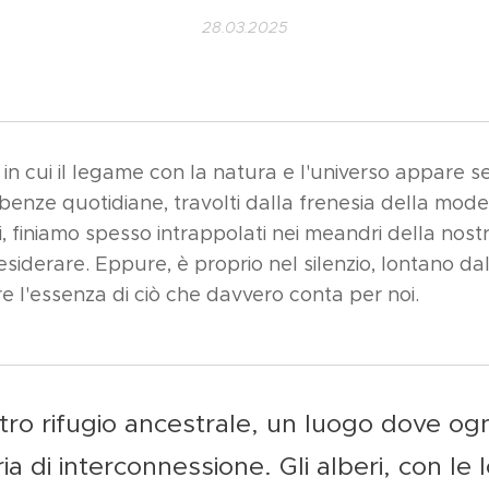
28.03.2025
 in cui il legame con la natura e l'universo appare se
enze quotidiane, travolti dalla frenesia della mode
tali, finiamo spesso intrappolati nei meandri della n
siderare. Eppure, è proprio nel silenzio, lontano da
e l'essenza di ciò che davvero conta per noi.
stro rifugio ancestrale, un luogo dove o
a di interconnessione. Gli alberi, con le l