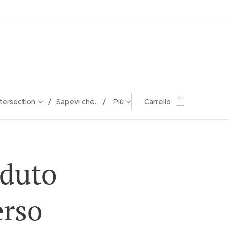
ntersection
Sapevi che..
Più
Carrello
rduto
erso