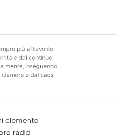
mpre più affievolito.
rnità e dal continuo
ostra mente, inseguendo
l clamore e dal caos,
gni elemento
oro radici