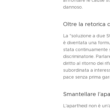
affrontare le cause s
dannoso.
Oltre la retorica 
La "soluzione a due St
è diventata una formul
stata continuamente sa
discriminatorie. Parlar
diritto al ritorno dei 
subordinata a interess
pace senza prima garan
Smantellare l'apa
L'apartheid non è un'