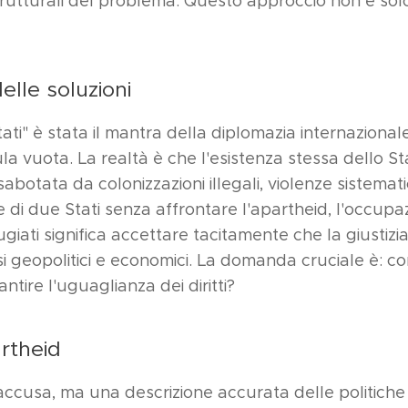
trutturali del problema. Questo approccio non è solo
delle soluzioni
ati" è stata il mantra della diplomazia internaziona
a vuota. La realtà è che l'esistenza stessa dello St
botata da colonizzazioni illegali, violenze sistemati
e di due Stati senza affrontare l'apartheid, l'occupazi
rifugiati significa accettare tacitamente che la giustiz
i geopolitici e economici. La domanda cruciale è: co
tire l'uguaglianza dei diritti?
rtheid
accusa, ma una descrizione accurata delle politiche