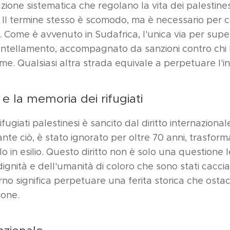
zione sistematica che regolano la vita dei palestinesi
ele. Il termine stesso è scomodo, ma è necessario pe
o. Come è avvenuto in Sudafrica, l'unica via per sup
antellamento, accompagnato da sanzioni contro chi 
time. Qualsiasi altra strada equivale a perpetuare l'in
no e la memoria dei rifugiati
i rifugiati palestinesi è sancito dal diritto internaziona
te ciò, è stato ignorato per oltre 70 anni, trasforma
lo in esilio. Questo diritto non è solo una questione
ignità e dell'umanità di coloro che sono stati cacciat
torno significa perpetuare una ferita storica che osta
ione.