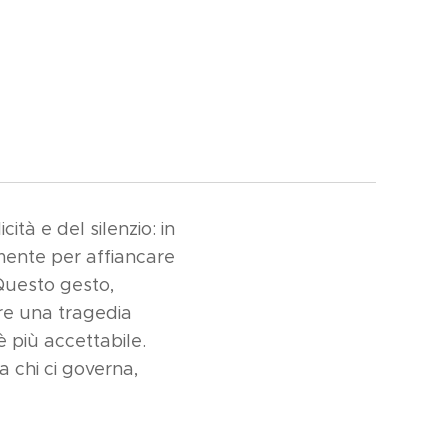
tà e del silenzio: in
amente per affiancare
 Questo gesto,
ere una tragedia
 è più accettabile.
 chi ci governa,