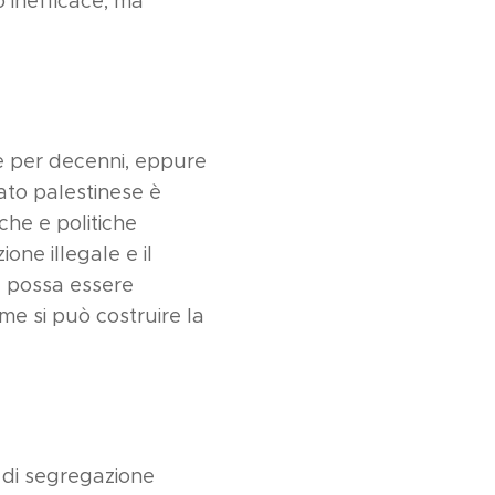
 inefficace, ma
le per decenni, eppure
ato palestinese è
che e politiche
one illegale e il
ia possa essere
me si può costruire la
 di segregazione