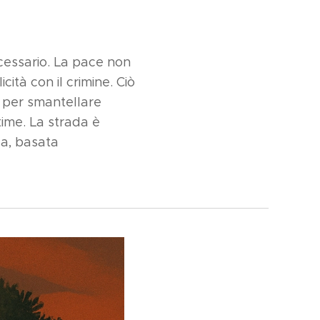
cessario. La pace non
ità con il crimine. Ciò
se per smantellare
ttime. La strada è
a, basata