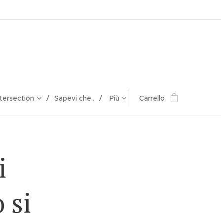
ntersection
Sapevi che..
Più
Carrello
i
 si