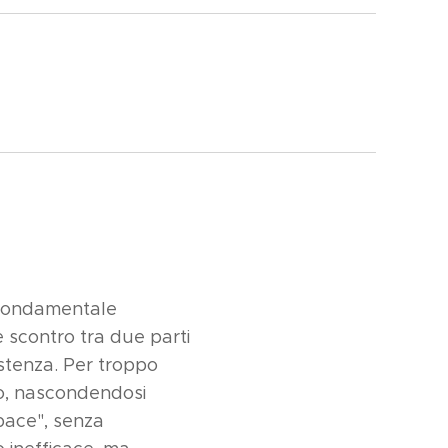
è fondamentale
e scontro tra due parti
stenza. Per troppo
io, nascondendosi
 pace", senza