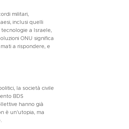
di militari,
aesi, inclusi quelli
tecnologie a Israele,
soluzioni ONU significa
amati a rispondere, e
tici, la società civile
mento BDS
ollettive hanno già
non è un'utopia, ma
.