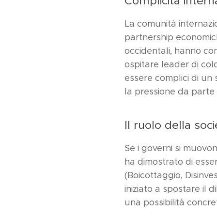
Complicità intern
La comunità internazio
partnership economiche e
occidentali, hanno co
ospitare leader di colo
essere complici di un 
la pressione da parte d
Il ruolo della soci
Se i governi si muovono
ha dimostrato di ess
(Boicottaggio, Disinves
iniziato a spostare il 
una possibilità concret