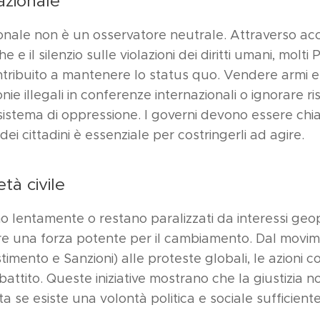
azionale
nale non è un osservatore neutrale. Attraverso accor
 il silenzio sulle violazioni dei diritti umani, molti P
ntribuito a mantenere lo status quo. Vendere armi e 
nie illegali in conferenze internazionali o ignorare ri
sistema di oppressione. I governi devono essere chi
ei cittadini è essenziale per costringerli ad agire.
età civile
 lentamente o restano paralizzati da interessi geopoli
ere una forza potente per il cambiamento. Dal movi
timento e Sanzioni) alle proteste globali, le azioni c
dibattito. Queste iniziative mostrano che la giustizia 
a se esiste una volontà politica e sociale sufficiente