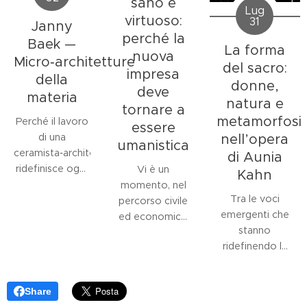
sano e
Lug
virtuoso:
31
Janny
perché la
Baek —
La forma
nuova
Micro‑architetture
del sacro:
impresa
della
donne,
deve
materia
natura e
tornare a
metamorfosi
Perché il lavoro
essere
di una
nell’opera
umanistica
ceramista‑architetta
di Aunia
ridefinisce oggi
Vi è un
Kahn
il linguaggio
momento, nel
Tra le voci
della forma e
percorso civile
emergenti che
dello spazio nel
ed economico
stanno
contesto
di una comunità,
ridefinendo la
museale?
in cui la figura
relazione tra
L'opera di
dell'imprenditore
mito, identità e
Janny Baek
si
è chiamata a
Share
immaginario
impone come
superare la sola