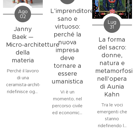
L’imprenditore
Ago
02
sano e
Lug
virtuoso:
31
Janny
perché la
Baek —
La forma
nuova
Micro‑architetture
del sacro:
impresa
della
donne,
deve
materia
natura e
tornare a
metamorfosi
Perché il lavoro
essere
di una
nell’opera
umanistica
ceramista‑architetta
di Aunia
ridefinisce oggi
Vi è un
Kahn
il linguaggio
momento, nel
Tra le voci
della forma e
percorso civile
emergenti che
dello spazio nel
ed economico
stanno
contesto
di una comunità,
ridefinendo la
museale?
in cui la figura
relazione tra
L'opera di
dell'imprenditore