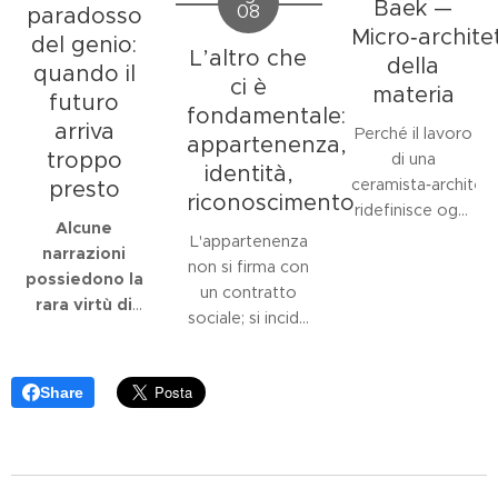
Baek —
08
paradosso
Micro‑archite
del genio:
L’altro che
della
quando il
ci è
materia
futuro
fondamentale:
arriva
Perché il lavoro
appartenenza,
troppo
di una
identità,
ceramista‑architet
presto
riconoscimento
ridefinisce oggi
Alcune
il linguaggio
L'appartenenza
narrazioni
della forma e
non si firma con
possiedono la
dello spazio nel
un contratto
rara virtù di
contesto
sociale; si incide
incrinare la
museale?
nell'essere. È la
nostra
L'opera di
materia prima
percezione
Janny Baek
si
Share
dell'esistenza.
dell'ordinario
,
impone come
Nessuno viene
sollecitando
una delle
al mondo già
non una cieca
indagini più
compiuto:
adesione, bensì
rigorose e
veniamo al